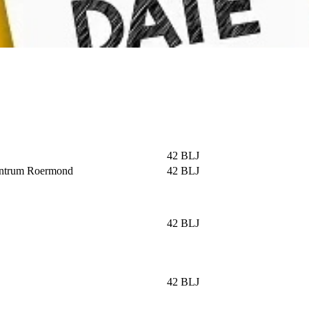
42 BLJ
entrum Roermond
42 BLJ
42 BLJ
42 BLJ