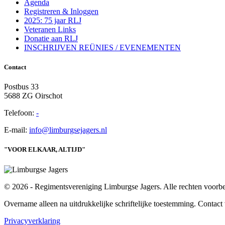
Agenda
Registreren & Inloggen
2025: 75 jaar RLJ
Veteranen Links
Donatie aan RLJ
INSCHRIJVEN REÜNIES / EVENEMENTEN
Contact
Postbus 33
5688 ZG Oirschot
Telefoon:
-
E-mail:
info@limburgsejagers.nl
"VOOR ELKAAR, ALTIJD"
© 2026 - Regimentsvereniging Limburgse Jagers. Alle rechten voorb
Overname alleen na uitdrukkelijke schriftelijke toestemming. Contact
Privacyverklaring