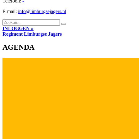
Telefoon:
-
E-mail:
info@limburgsejagers.nl
INLOGGEN »
Regiment
Limburgse Jagers
AGENDA