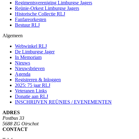
Regimentsvereniging Limburgse Jagers
Reünie-Orkest Limburgse Jagers
Historische Collectie RLJ
Fanfareorkesten
Bestuur RLJ
Algemeen
Webwinkel RLJ
De Limburgse Jager
In Memoriam
Nieuws
Nieuwsbrieven
Agenda
Registreren & Inloggen
2025: 75 jaar RLJ
Veteranen Links
Donatie aan RLJ
INSCHRIJVEN REÜNIES / EVENEMENTEN
ADRES
Postbus 33
5688 ZG Oirschot
CONTACT