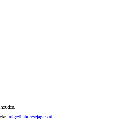
ehouden.
 via:
info@limburgsejagers.nl