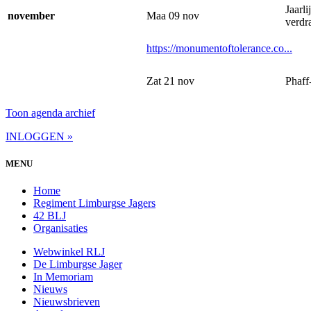
Jaarl
november
Maa 09 nov
verdr
https://monumentoftolerance.co...
Zat 21 nov
Phaff
Toon agenda archief
INLOGGEN »
MENU
Home
Regiment Limburgse Jagers
42 BLJ
Organisaties
Webwinkel RLJ
De Limburgse Jager
In Memoriam
Nieuws
Nieuwsbrieven