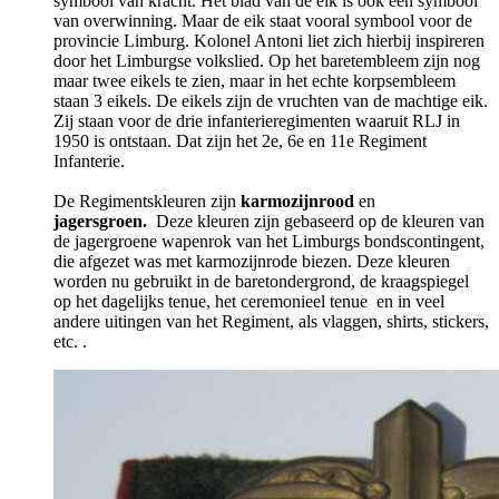
symbool van kracht. Het blad van de eik is ook een symbool
van overwinning. Maar de eik staat vooral symbool voor de
provincie Limburg. Kolonel Antoni liet zich hierbij inspireren
door het Limburgse volkslied. Op het baretembleem zijn nog
maar twee eikels te zien, maar in het echte korpsembleem
staan 3 eikels. De eikels zijn de vruchten van de machtige eik.
Zij staan voor de drie infanterieregimenten waaruit RLJ in
1950 is ontstaan. Dat zijn het 2e, 6e en 11e Regiment
Infanterie.
De Regimentskleuren zijn
karmozijnrood
en
jagersgroen.
Deze kleuren zijn gebaseerd op de kleuren van
de jagergroene wapenrok van het Limburgs bondscontingent,
die
afgezet was met
karmozijnrode biezen. Deze kleuren
worden nu gebruikt in de baretondergrond, de kraagspiegel
op het dagelijks tenue, het ceremonieel tenue en in veel
andere uitingen van het Regiment, als vlaggen, shirts, stickers,
etc. .