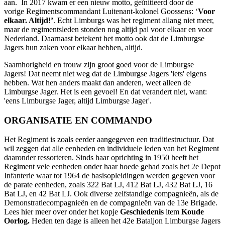
aan. In 2017 kwam er een nieuw motto, geïnitieerd door de
vorige Regimentscommandant Luitenant-kolonel Goossens: ‘
Voor
elkaar. Altijd!’
. Echt Limburgs was het regiment allang niet meer,
maar de regimentsleden stonden nog altijd pal voor elkaar en voor
Nederland. Daarnaast betekent het motto ook dat de Limburgse
Jagers hun zaken voor elkaar hebben, altijd.
Saamhorigheid en trouw zijn groot goed voor de Limburgse
Jagers! Dat neemt niet weg dat de Limburgse Jagers 'iets' eigens
hebben. Wat hen anders maakt dan anderen, weet alleen de
Limburgse Jager. Het is een gevoel! En dat verandert niet, want:
'eens Limburgse Jager, altijd Limburgse Jager'.
ORGANISATIE EN COMMANDO
Het Regiment is zoals eerder aangegeven een traditiestructuur. Dat
wil zeggen dat alle eenheden en individuele leden van het Regiment
daaronder ressorteren. Sinds haar oprichting in 1950 heeft het
Regiment vele eenheden onder haar hoede gehad zoals het 2e Depot
Infanterie waar tot 1964 de basisopleidingen werden gegeven voor
de parate eenheden, zoals 322 Bat LJ, 412 Bat LJ, 432 Bat LJ, 16
Bat LJ, en 42 Bat LJ. Ook diverse zelfstandige compagnieën, als de
Demonstratiecompagnieën en de compagnieën van de 13e Brigade.
Lees hier meer over onder het kopje
Geschiedenis
item
Koude
Oorlog.
Heden ten dage is alleen het 42e Bataljon Limburgse Jagers