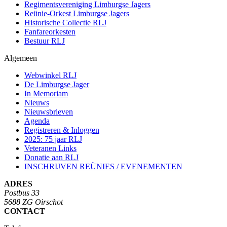
Regimentsvereniging Limburgse Jagers
Reünie-Orkest Limburgse Jagers
Historische Collectie RLJ
Fanfareorkesten
Bestuur RLJ
Algemeen
Webwinkel RLJ
De Limburgse Jager
In Memoriam
Nieuws
Nieuwsbrieven
Agenda
Registreren & Inloggen
2025: 75 jaar RLJ
Veteranen Links
Donatie aan RLJ
INSCHRIJVEN REÜNIES / EVENEMENTEN
ADRES
Postbus 33
5688 ZG Oirschot
CONTACT