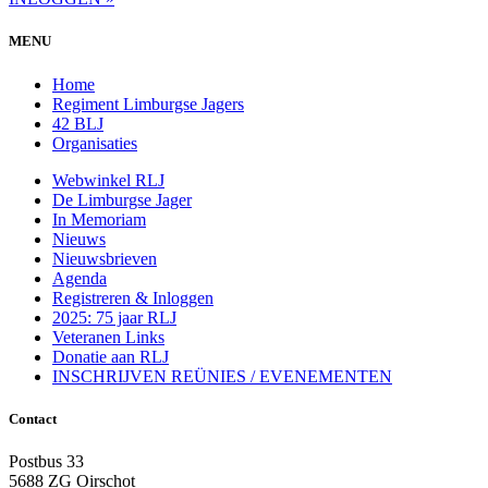
MENU
Home
Regiment Limburgse Jagers
42 BLJ
Organisaties
Webwinkel RLJ
De Limburgse Jager
In Memoriam
Nieuws
Nieuwsbrieven
Agenda
Registreren & Inloggen
2025: 75 jaar RLJ
Veteranen Links
Donatie aan RLJ
INSCHRIJVEN REÜNIES / EVENEMENTEN
Contact
Postbus 33
5688 ZG Oirschot