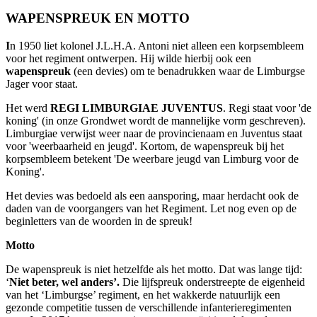
WAPENSPREUK EN MOTTO
I
n 1950 liet kolonel J.L.H.A. Antoni niet alleen een korpsembleem
voor het regiment ontwerpen. Hij wilde hierbij ook een
wapenspreuk
(een devies) om te benadrukken waar de Limburgse
Jager voor staat.
Het werd
REGI LIMBURGIAE JUVENTUS
. Regi staat voor 'de
koning' (in onze Grondwet wordt de mannelijke vorm geschreven).
Limburgiae verwijst weer naar de provincienaam en Juventus staat
voor 'weerbaarheid en jeugd'. Kortom, de wapenspreuk bij het
korpsembleem betekent 'De weerbare jeugd van Limburg voor de
Koning'.
Het devies was bedoeld als een aansporing, maar herdacht ook de
daden van de voorgangers van het Regiment. Let nog even op de
beginletters van de woorden in de spreuk!
Motto
De wapenspreuk is niet hetzelfde als het motto. Dat was lange tijd:
‘
Niet beter, wel anders’.
Die lijfspreuk onderstreepte de eigenheid
van het ‘Limburgse’ regiment, en het wakkerde natuurlijk een
gezonde competitie tussen de verschillende infanterieregimenten