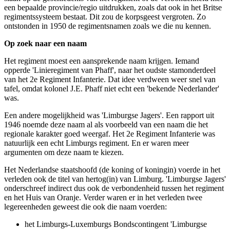
een bepaalde provincie/regio uitdrukken, zoals dat ook in het Britse
regimentssysteem bestaat. Dit zou de korpsgeest vergroten. Zo
ontstonden in 1950 de regimentsnamen zoals we die nu kennen.
Op zoek naar een naam
Het regiment moest een aansprekende naam krijgen. Iemand
opperde 'Linieregiment van Phaff', naar het oudste stamonderdeel
van het 2e Regiment Infanterie. Dat idee verdween weer snel van
tafel, omdat kolonel J.E. Phaff niet echt een 'bekende Nederlander'
was.
Een andere mogelijkheid was 'Limburgse Jagers'. Een rapport uit
1946 noemde deze naam al als voorbeeld van een naam die het
regionale karakter goed weergaf. Het 2e Regiment Infanterie was
natuurlijk een echt Limburgs regiment. En er waren meer
argumenten om deze naam te kiezen.
Het Nederlandse staatshoofd (de koning of koningin) voerde in het
verleden ook de titel van hertog(in) van Limburg. 'Limburgse Jagers'
onderschreef indirect dus ook de verbondenheid tussen het regiment
en het Huis van Oranje. Verder waren er in het verleden twee
legereenheden geweest die ook die naam voerden:
het Limburgs-Luxemburgs Bondscontingent 'Limburgse