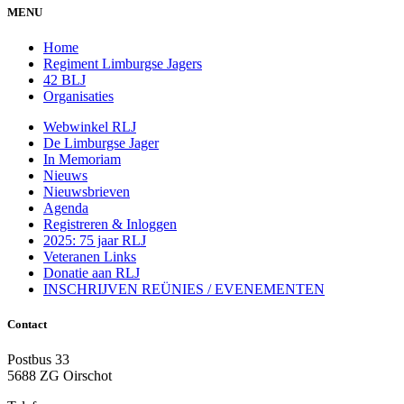
MENU
Home
Regiment Limburgse Jagers
42 BLJ
Organisaties
Webwinkel RLJ
De Limburgse Jager
In Memoriam
Nieuws
Nieuwsbrieven
Agenda
Registreren & Inloggen
2025: 75 jaar RLJ
Veteranen Links
Donatie aan RLJ
INSCHRIJVEN REÜNIES / EVENEMENTEN
Contact
Postbus 33
5688 ZG Oirschot