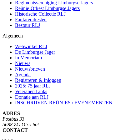
Regimentsvereniging Limburgse Jagers
Reünie-Orkest Limburgse Jagers
Historische Collectie RLJ
Fanfareorkesten
Bestuur RLJ
Algemeen
Webwinkel RLJ
De Limburgse Jager
In Memoriam
Nieuws
Nieuwsbrieven
Agenda
Registreren & Inloggen
2025: 75 jaar RLJ
Veteranen Links
Donatie aan RLJ
INSCHRIJVEN REÜNIES / EVENEMENTEN
ADRES
Postbus 33
5688 ZG Oirschot
CONTACT