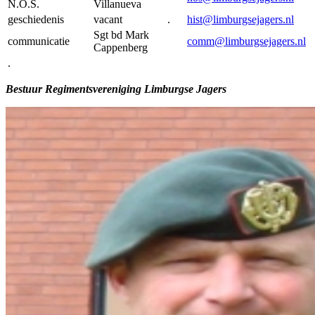
N.O.S.
Villanueva
geschiedenis
vacant .
hist@limburgsejagers.nl
Sgt bd Mark
communicatie
comm@limburgsejagers.nl
Cappenberg
.
Bestuur Regimentsvereniging Limburgse Jagers