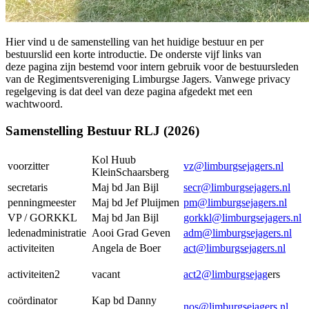
Hier vind u de samenstelling van het huidige bestuur en per
bestuurslid een korte introductie. De onderste vijf links van
deze pagina zijn bestemd voor intern gebruik voor de bestuursleden
van de Regimentsvereniging Limburgse Jagers. Vanwege privacy
regelgeving is dat deel van deze pagina afgedekt met een
wachtwoord.
Samenstelling Bestuur RLJ (2026)
Kol Huub
voorzitter
vz@limburgsejagers.nl
KleinSchaarsberg
secretaris
Maj bd Jan Bijl
secr@limburgsejagers.nl
penningmeester
Maj bd Jef Pluijmen
pm@limburgsejagers.nl
VP / GORKKL
Maj bd Jan Bijl
gorkkl@limburgsejagers.nl
ledenadministratie
Aooi Grad Geven
adm@limburgsejagers.nl
activiteiten
Angela de Boer
act@limburgsejagers.nl
activiteiten2
vacant
act2@limburgsejag
ers
coördinator
Kap bd Danny
nos@limburgsejagers.nl