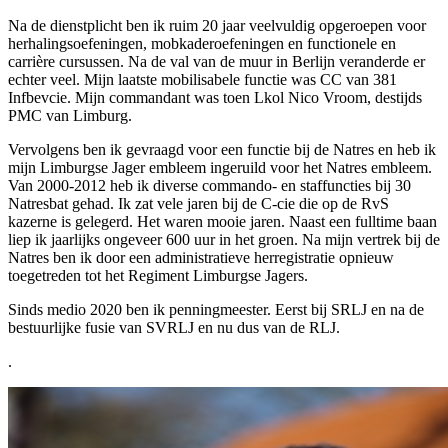
Na de dienstplicht ben ik ruim 20 jaar veelvuldig opgeroepen voor
herhalingsoefeningen, mobkaderoefeningen en functionele en
carrière cursussen. Na de val van de muur in Berlijn veranderde er
echter veel. Mijn laatste mobilisabele functie was CC van 381
Infbevcie. Mijn commandant was toen Lkol Nico Vroom, destijds
PMC van Limburg.
Vervolgens ben ik gevraagd voor een functie bij de Natres en heb ik
mijn Limburgse Jager embleem ingeruild voor het Natres embleem.
Van 2000-2012 heb ik diverse commando- en staffuncties bij 30
Natresbat gehad. Ik zat vele jaren bij de C-cie die op de RvS
kazerne is gelegerd. Het waren mooie jaren. Naast een fulltime baan
liep ik jaarlijks ongeveer 600 uur in het groen. Na mijn vertrek bij de
Natres ben ik door een administratieve herregistratie opnieuw
toegetreden tot het Regiment Limburgse Jagers.
Sinds medio 2020 ben ik penningmeester. Eerst bij SRLJ en na de
bestuurlijke fusie van SVRLJ en nu dus van de RLJ.
.