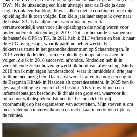
DW). Na de uitzending een klein uitstapje naar de B-cie ja deze
eagle is ook een Bulldog, dit was alleen niet te combineren met mijn
opleiding die ik toen volgde. Een klein jaar later stapte ik over naar
de batstaf S3 als bataljon cursuscoördinator, waar ik
verantwoordelijk was voor alle opleidingen die nodig waren voor
onder andere de uitzending in 2010. Dat jaar bemande ik samen met
de batstaf de OPS in TK. In 2011 heb ik BLJ verlaten en ben ik naar
de HPG overgestapt, waar ik parttime heb gewerkt als
doktersassistente in het gezondheidscentrum op Schaarsbergen. In
2013 verliet ik de dienst om de opleiding tot operatieassistent te
volgen, die ik in 2016 succesvol afrondde. Sindsdien heb ik in
verschillende ziekenhuizen gewerkt; ik houd van afwisseling. Sinds
2018 run ik mijn eigen hondenschool, waar ik inmiddels al drie jaar
fulltime mee bezig ben. Daarnaast werk ik af en toe nog een dag in
de Bergman Kliniek in Naarden als operatieassistent. In 2025 ben ik
gevraagd zitting te nemen in het bestuur. Als vrouw binnen een
infanteriebataljon beschouw ik dit als een grote eer, waarvoor ik
mijn dank wil uitspreken. Binnen het bestuur richt ik mij
voornamelijk op het organiseren van activiteiten. Mijn streven is om
meer veteranen te verwelkomen en met elkaar te verbinden tijdens
de reünies.