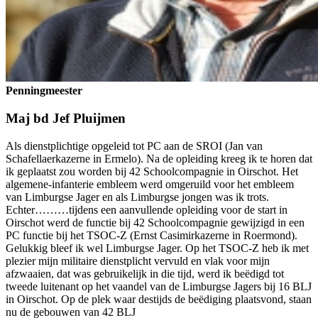
Penningmeester
Maj bd Jef Pluijmen
Als dienstplichtige opgeleid tot PC aan de SROI (Jan van
Schafellaerkazerne in Ermelo). Na de opleiding kreeg ik te horen dat
ik geplaatst zou worden bij 42 Schoolcompagnie in Oirschot. Het
algemene-infanterie embleem werd omgeruild voor het embleem
van Limburgse Jager en als Limburgse jongen was ik trots.
Echter………tijdens een aanvullende opleiding voor de start in
Oirschot werd de functie bij 42 Schoolcompagnie gewijzigd in een
PC functie bij het TSOC-Z (Ernst Casimirkazerne in Roermond).
Gelukkig bleef ik wel Limburgse Jager. Op het TSOC-Z heb ik met
plezier mijn militaire dienstplicht vervuld en vlak voor mijn
afzwaaien, dat was gebruikelijk in die tijd, werd ik beëdigd tot
tweede luitenant op het vaandel van de Limburgse Jagers bij 16 BLJ
in Oirschot. Op de plek waar destijds de beëdiging plaatsvond, staan
nu de gebouwen van 42 BLJ