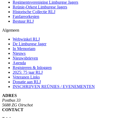
Regimentsvereniging Limburgse Jagers
Reünie-Orkest Limburgse Jagers
Historische Collectie RLJ
Fanfareorkesten
Bestuur RLJ
Algemeen
Webwinkel RLJ
De Limburgse Jager
In Memoriam
Nieuws
Nieuwsbrieven
Agenda
Registreren & Inloggen
2025: 75 jaar RLJ
Veteranen Links
Donatie aan RLJ
INSCHRIJVEN REÜNIES / EVENEMENTEN
ADRES
Postbus 33
5688 ZG Oirschot
CONTACT