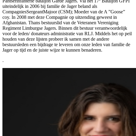
Pantserinfanterie bataljon Garde Jagers. Via het 17
Bataljon GFPI
uiteindelijk in 2006 bij familie de Jager beland als
CompagniesSergeantMajoor (CSM); Moeder van de A ”Goose”
coy. In 2008 met deze Compagnie op uitzending geweest in
Afghanistan. Thans bestuurslid van de Veteranen Vereniging
Regiment Limburgse Jagers. Binnen dit bestuur verantwoordelijk
voor de leden/ donateurs administratie van RLJ. Middels het op peil
houden van deze lijsten probeer ik samen met de andere
bestuursleden een bijdrage te leveren om onze leden van familie de
Jager op tijd en de juiste wijze te kunnen benaderen.
.