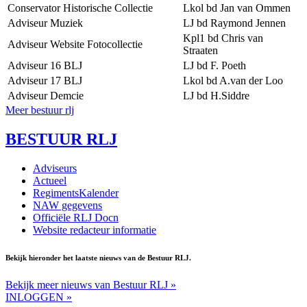
Conservator Historische Collectie
Lkol bd Jan van Ommen
Adviseur Muziek
LJ bd Raymond Jennen
Kpl1 bd Chris van
Adviseur Website Fotocollectie
Straaten
Adviseur 16 BLJ
LJ bd F. Poeth
Adviseur 17 BLJ
Lkol bd A.van der Loo
Adviseur Demcie
LJ bd H.Siddre
Meer bestuur rlj
BESTUUR RLJ
Adviseurs
Actueel
RegimentsKalender
NAW gegevens
Officiële RLJ Docn
Website redacteur informatie
Bekijk hieronder het laatste nieuws van de Bestuur RLJ.
Bekijk meer nieuws van Bestuur RLJ »
INLOGGEN »