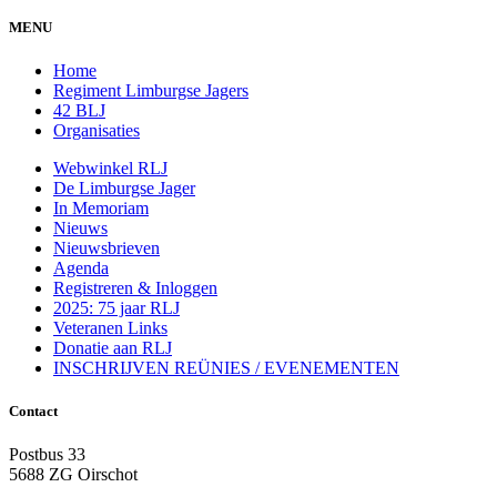
MENU
Home
Regiment Limburgse Jagers
42 BLJ
Organisaties
Webwinkel RLJ
De Limburgse Jager
In Memoriam
Nieuws
Nieuwsbrieven
Agenda
Registreren & Inloggen
2025: 75 jaar RLJ
Veteranen Links
Donatie aan RLJ
INSCHRIJVEN REÜNIES / EVENEMENTEN
Contact
Postbus 33
5688 ZG Oirschot