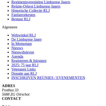
Regimentsvereniging Limburgse Jagers
Reünie-Orkest Limburgse Jagers
Historische Collectie RLJ
Fanfareorkesten
Bestuur RLJ
Algemeen
Webwinkel RLJ
De Limburgse Jager
In Memoriam
Nieuws
Nieuwsbrieven
Agenda
Registreren & Inloggen
2025: 75 jaar RLJ
Veteranen Links
Donatie aan RLJ
INSCHRIJVEN REÜNIES / EVENEMENTEN
ADRES
Postbus 33
5688 ZG Oirschot
CONTACT