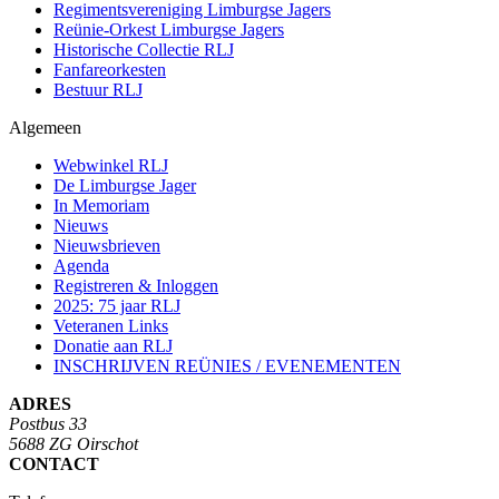
Regimentsvereniging Limburgse Jagers
Reünie-Orkest Limburgse Jagers
Historische Collectie RLJ
Fanfareorkesten
Bestuur RLJ
Algemeen
Webwinkel RLJ
De Limburgse Jager
In Memoriam
Nieuws
Nieuwsbrieven
Agenda
Registreren & Inloggen
2025: 75 jaar RLJ
Veteranen Links
Donatie aan RLJ
INSCHRIJVEN REÜNIES / EVENEMENTEN
ADRES
Postbus 33
5688 ZG Oirschot
CONTACT