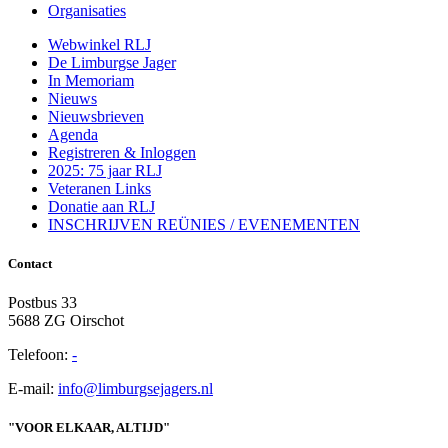
Organisaties
Webwinkel RLJ
De Limburgse Jager
In Memoriam
Nieuws
Nieuwsbrieven
Agenda
Registreren & Inloggen
2025: 75 jaar RLJ
Veteranen Links
Donatie aan RLJ
INSCHRIJVEN REÜNIES / EVENEMENTEN
Contact
Postbus 33
5688 ZG Oirschot
Telefoon:
-
E-mail:
info@limburgsejagers.nl
"VOOR ELKAAR, ALTIJD"