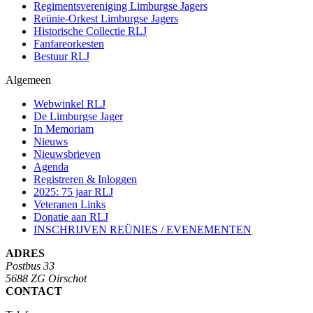
Regimentsvereniging Limburgse Jagers
Reünie-Orkest Limburgse Jagers
Historische Collectie RLJ
Fanfareorkesten
Bestuur RLJ
Algemeen
Webwinkel RLJ
De Limburgse Jager
In Memoriam
Nieuws
Nieuwsbrieven
Agenda
Registreren & Inloggen
2025: 75 jaar RLJ
Veteranen Links
Donatie aan RLJ
INSCHRIJVEN REÜNIES / EVENEMENTEN
ADRES
Postbus 33
5688 ZG Oirschot
CONTACT