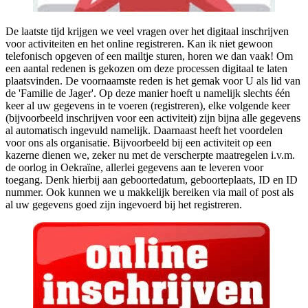
De laatste tijd krijgen we veel vragen over het digitaal inschrijven
voor activiteiten en het online registreren. Kan ik niet gewoon
telefonisch opgeven of een mailtje sturen, horen we dan vaak! Om
een aantal redenen is gekozen om deze processen digitaal te laten
plaatsvinden. De voornaamste reden is het gemak voor U als lid van
de 'Familie de Jager'. Op deze manier hoeft u namelijk slechts één
keer al uw gegevens in te voeren (registreren), elke volgende keer
(bijvoorbeeld inschrijven voor een activiteit) zijn bijna alle gegevens
al automatisch ingevuld namelijk. Daarnaast heeft het voordelen
voor ons als organisatie. Bijvoorbeeld bij een activiteit op een
kazerne dienen we, zeker nu met de verscherpte maatregelen i.v.m.
de oorlog in Oekraïne, allerlei gegevens aan te leveren voor
toegang. Denk hierbij aan geboortedatum, geboorteplaats, ID en ID
nummer. Ook kunnen we u makkelijk bereiken via mail of post als
al uw gegevens goed zijn ingevoerd bij het registreren.