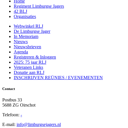
Home
Regiment Limburgse Jagers
42 BLJ
Organisaties
Webwinkel RLJ
De Limburgse Jager
In Memoriam
Nieuws
Nieuwsbrieven
Agenda
Registreren & Inloggen
2025: 75 jaar RLJ
Veteranen Links
Donatie aan RLJ
INSCHRIJVEN REÜNIES / EVENEMENTEN
Contact
Postbus 33
5688 ZG Oirschot
Telefoon:
-
E-mail:
info@limburgsejagers.nl