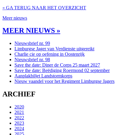
« GA TERUG NAAR HET OVERZICHT
Meer nieuws
MEER NIEUWS »
Nieuwsbrief nr. 99
Limburgse Jager van Verdienste uitgereikt
Charlie cie op oefening in Oostenrijk
Nieuwsbrief nr. 98
Save the date: Diner de Corps 25 maart 2027
Save the date: Beëdiging Roermond 02 september
Aanplakbiljet Landstormkorps
Nieuw vaandel voor het Regiment Limburgse Jagers
ARCHIEF
2020
2021
2022
2023
2024
2025