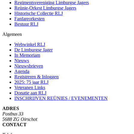
Regimentsvereniging Limburgse Jagers
Reünie-Orkest Limburgse Jagers
Historische Collectie RLJ
Fanfareorkesten
Bestuur RLJ
Algemeen
Webwinkel RLJ
De Limburgse Jager
In Memoriam
Nieuws
Nieuwsbrieven
Agenda
Registreren & Inloggen
2025: 75 jaar RLJ
Veteranen Links
Donatie aan RLJ
INSCHRIJVEN REÜNIES / EVENEMENTEN
ADRES
Postbus 33
5688 ZG Oirschot
CONTACT