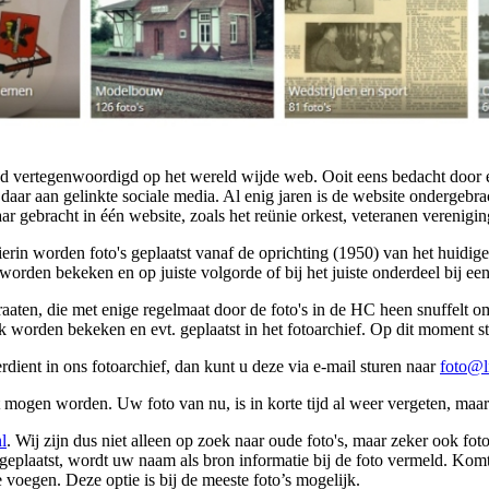
oed vertegenwoordigd op het wereld wijde web. Ooit eens bedacht doo
 daar aan gelinkte sociale media. Al enig jaren is de website ondergeb
ar gebracht in één website, zoals het reünie orkest, veteranen verenig
erin worden foto's geplaatst vanaf de oprichting (1950) van het huidig
worden bekeken en op juiste volgorde of bij het juiste onderdeel bij e
ten, die met enige regelmaat door de foto's in de HC heen snuffelt om in
 worden bekeken en evt. geplaatst in het fotoarchief. Op dit moment sta
erdient in ons fotoarchief, dan kunt u deze via e-mail sturen naar
foto@l
 mogen worden. Uw foto van nu, is in korte tijd al weer vergeten, maar i
l
. Wij zijn dus niet alleen op zoek naar oude foto's, maar zeker ook fot
 geplaatst, wordt uw naam als bron informatie bij de foto vermeld. Komt
e voegen. Deze optie is bij de meeste foto’s mogelijk.