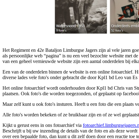
Het Regiment en 42e Bataljon Limburgse Jagers zijn al vele jaren g
als persoonlijke web “pagina” is nu een veel bezochte website met de
van een geheel vernieuwde website zijn een aantal onderdelen bij elka
Een van de onderdelen binnen de website is een online fotoarchief. Hi
diverse lades vele foto's onder gebracht die door Kpl1 bd Leo van Es 
Het online fotoarchief wordt onderhouden door Kpl1 bd Chris van Straa
plaatsen. Ook foto's die worden toegezonden, of geplaatst op facebook
Maar zelf kunt u ook foto's insturen. Heeft u een foto die een plaats v
Alle foto's worden bekeken of ze bruikbaar zijn en of ze wel geplaatst
Kijkt u gerust eens in ons fotoarchief via
fotoarchief.limburgsejagers.n
Beschrijft u bij uw inzending de details van de foto en als deze wordt
over een bepaalde foto, dan kunt u dit zelf doen door een reactie toe t