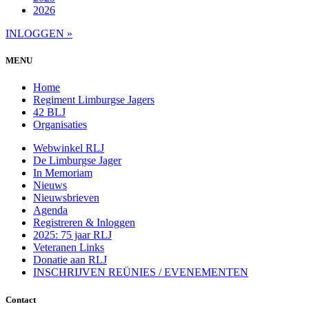
2026
INLOGGEN »
MENU
Home
Regiment Limburgse Jagers
42 BLJ
Organisaties
Webwinkel RLJ
De Limburgse Jager
In Memoriam
Nieuws
Nieuwsbrieven
Agenda
Registreren & Inloggen
2025: 75 jaar RLJ
Veteranen Links
Donatie aan RLJ
INSCHRIJVEN REÜNIES / EVENEMENTEN
Contact