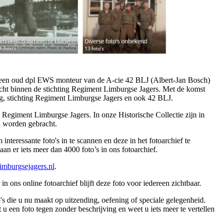
r een oud dpl EWS monteur van de A-cie 42 BLJ (Albert-Jan Bosch)
racht binnen de stichting Regiment Limburgse Jagers. Met de komst
ing, stichting Regiment Limburgse Jagers en ook 42 BLJ.
e Regiment Limburgse Jagers. In onze Historische Collectie zijn in
en worden gebracht.
teressante foto's in te scannen en deze in het fotoarchief te
an er iets meer dan 4000 foto’s in ons fotoarchief.
imburgsejagers.nl
.
n ons online fotoarchief blijft deze foto voor iedereen zichtbaar.
o's die u nu maakt op uitzending, oefening of speciale gelegenheid.
 u een foto tegen zonder beschrijving en weet u iets meer te vertellen