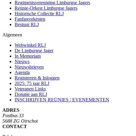
Regimentsvereniging Limburgse Jagers
Reünie-Orkest Limburgse Jagers
Historische Collectie RLJ
Fanfareorkesten
Bestuur RLJ
Algemeen
Webwinkel RLJ
De Limburgse Jager
In Memoriam
Nieuws
Nieuwsbrieven
Agenda
Registreren & Inloggen
2025: 75 jaar RLJ
Veteranen Links
Donatie aan RLJ
INSCHRIJVEN REÜNIES / EVENEMENTEN
ADRES
Postbus 33
5688 ZG Oirschot
CONTACT