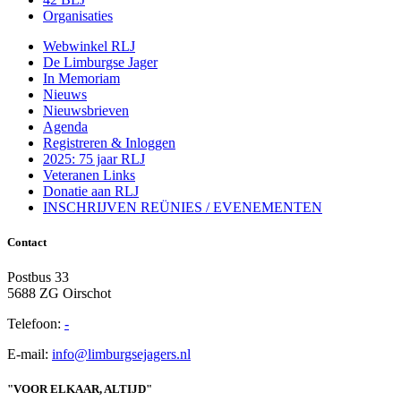
Organisaties
Webwinkel RLJ
De Limburgse Jager
In Memoriam
Nieuws
Nieuwsbrieven
Agenda
Registreren & Inloggen
2025: 75 jaar RLJ
Veteranen Links
Donatie aan RLJ
INSCHRIJVEN REÜNIES / EVENEMENTEN
Contact
Postbus 33
5688 ZG Oirschot
Telefoon:
-
E-mail:
info@limburgsejagers.nl
"VOOR ELKAAR, ALTIJD"