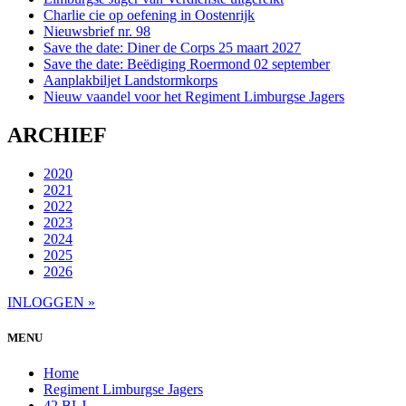
Charlie cie op oefening in Oostenrijk
Nieuwsbrief nr. 98
Save the date: Diner de Corps 25 maart 2027
Save the date: Beëdiging Roermond 02 september
Aanplakbiljet Landstormkorps
Nieuw vaandel voor het Regiment Limburgse Jagers
ARCHIEF
2020
2021
2022
2023
2024
2025
2026
INLOGGEN »
MENU
Home
Regiment Limburgse Jagers
42 BLJ