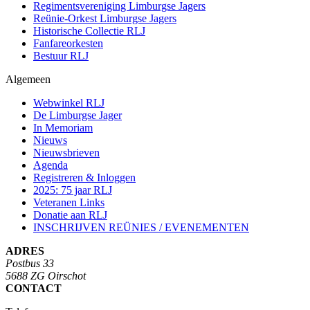
Regimentsvereniging Limburgse Jagers
Reünie-Orkest Limburgse Jagers
Historische Collectie RLJ
Fanfareorkesten
Bestuur RLJ
Algemeen
Webwinkel RLJ
De Limburgse Jager
In Memoriam
Nieuws
Nieuwsbrieven
Agenda
Registreren & Inloggen
2025: 75 jaar RLJ
Veteranen Links
Donatie aan RLJ
INSCHRIJVEN REÜNIES / EVENEMENTEN
ADRES
Postbus 33
5688 ZG Oirschot
CONTACT