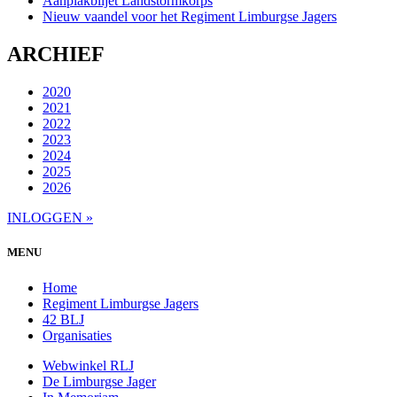
Aanplakbiljet Landstormkorps
Nieuw vaandel voor het Regiment Limburgse Jagers
ARCHIEF
2020
2021
2022
2023
2024
2025
2026
INLOGGEN »
MENU
Home
Regiment Limburgse Jagers
42 BLJ
Organisaties
Webwinkel RLJ
De Limburgse Jager