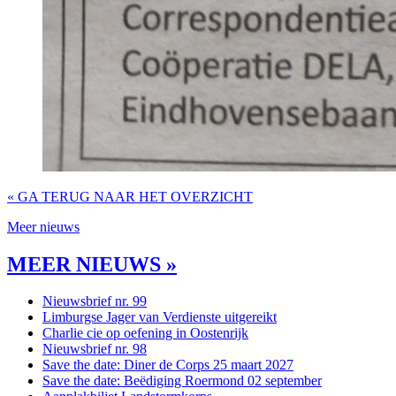
« GA TERUG NAAR HET OVERZICHT
Meer nieuws
MEER NIEUWS »
Nieuwsbrief nr. 99
Limburgse Jager van Verdienste uitgereikt
Charlie cie op oefening in Oostenrijk
Nieuwsbrief nr. 98
Save the date: Diner de Corps 25 maart 2027
Save the date: Beëdiging Roermond 02 september