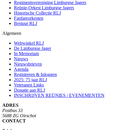
Regimentsvereniging Limburgse Jagers
Reünie-Orkest Limburgse Jagers
Historische Collectie RLJ
Fanfareorkesten
Bestuur RLJ
Algemeen
Webwinkel RLJ
De Limburgse Jager
In Memoriam
Nieuws
Nieuwsbrieven
Agenda
Registreren & Inloggen
2025: 75 jaar RLJ
Veteranen Links
Donatie aan RLJ
INSCHRIJVEN REÜNIES / EVENEMENTEN
ADRES
Postbus 33
5688 ZG Oirschot
CONTACT