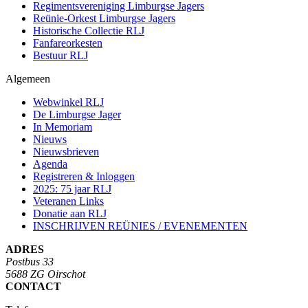
Regimentsvereniging Limburgse Jagers
Reünie-Orkest Limburgse Jagers
Historische Collectie RLJ
Fanfareorkesten
Bestuur RLJ
Algemeen
Webwinkel RLJ
De Limburgse Jager
In Memoriam
Nieuws
Nieuwsbrieven
Agenda
Registreren & Inloggen
2025: 75 jaar RLJ
Veteranen Links
Donatie aan RLJ
INSCHRIJVEN REÜNIES / EVENEMENTEN
ADRES
Postbus 33
5688 ZG Oirschot
CONTACT