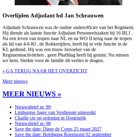
Overlijden Adjudant bd Jan Schrauwen
Adjudant Schrauwen was de oudste onderofficier van het Regiment.
Hij diende als laatste functie Adjudant Personeelszaken bij 16 BLJ .
Na een leven van tropen naar NL en na WO II terug naar de tropen
als lid van 4-6 RI , de Bokkerijders, heeft hij in vele functie in de
KL gediend. Hij was een trouw bezoeker van de
Regimentsactiviteiten , geen Phaffdag heeft hij gemist. Nu missen
we hem. Sterkte voor de familie dit verlies te dragen.
« GA TERUG NAAR HET OVERZICHT
Meer nieuws
MEER NIEUWS »
Nieuwsbrief nr. 99
Limburgse Jager van Verdienste uitgereikt
Charlie cie op oefening in Oostenrijk
Nieuwsbrief nr. 98
Save the date: Diner de Corps 25 maart 2027
Save the date: Beëdiging Roermond 02 september