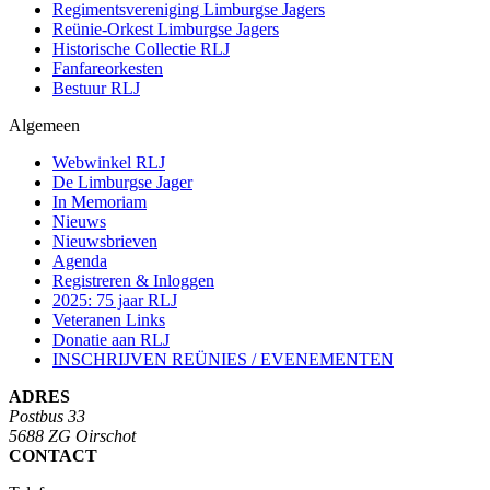
Regimentsvereniging Limburgse Jagers
Reünie-Orkest Limburgse Jagers
Historische Collectie RLJ
Fanfareorkesten
Bestuur RLJ
Algemeen
Webwinkel RLJ
De Limburgse Jager
In Memoriam
Nieuws
Nieuwsbrieven
Agenda
Registreren & Inloggen
2025: 75 jaar RLJ
Veteranen Links
Donatie aan RLJ
INSCHRIJVEN REÜNIES / EVENEMENTEN
ADRES
Postbus 33
5688 ZG Oirschot
CONTACT