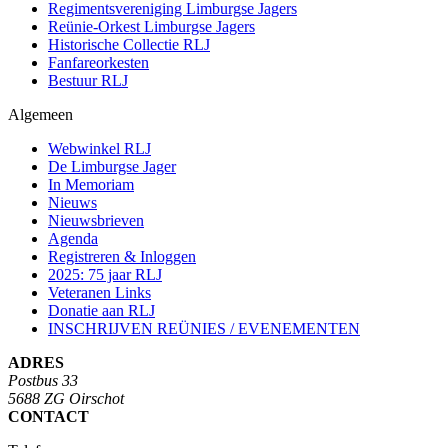
Regimentsvereniging Limburgse Jagers
Reünie-Orkest Limburgse Jagers
Historische Collectie RLJ
Fanfareorkesten
Bestuur RLJ
Algemeen
Webwinkel RLJ
De Limburgse Jager
In Memoriam
Nieuws
Nieuwsbrieven
Agenda
Registreren & Inloggen
2025: 75 jaar RLJ
Veteranen Links
Donatie aan RLJ
INSCHRIJVEN REÜNIES / EVENEMENTEN
ADRES
Postbus 33
5688 ZG Oirschot
CONTACT