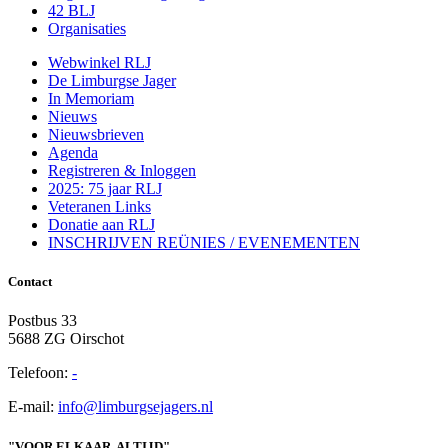
42 BLJ
Organisaties
Webwinkel RLJ
De Limburgse Jager
In Memoriam
Nieuws
Nieuwsbrieven
Agenda
Registreren & Inloggen
2025: 75 jaar RLJ
Veteranen Links
Donatie aan RLJ
INSCHRIJVEN REÜNIES / EVENEMENTEN
Contact
Postbus 33
5688 ZG Oirschot
Telefoon:
-
E-mail:
info@limburgsejagers.nl
"VOOR ELKAAR, ALTIJD"