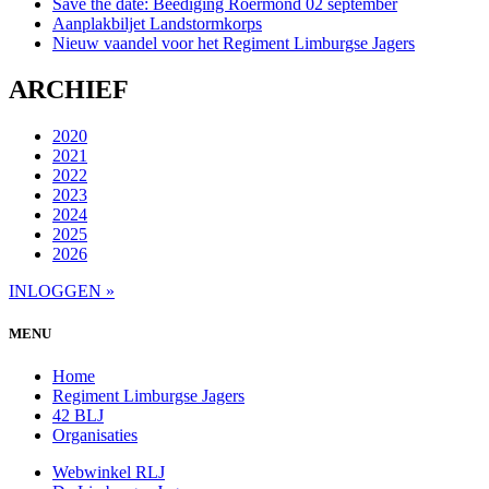
Save the date: Beëdiging Roermond 02 september
Aanplakbiljet Landstormkorps
Nieuw vaandel voor het Regiment Limburgse Jagers
ARCHIEF
2020
2021
2022
2023
2024
2025
2026
INLOGGEN »
MENU
Home
Regiment Limburgse Jagers
42 BLJ
Organisaties
Webwinkel RLJ