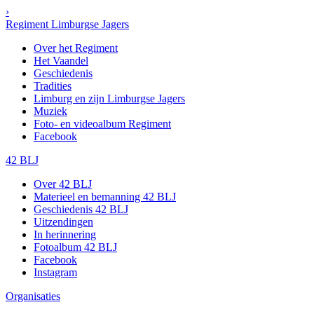
›
Regiment Limburgse Jagers
Over het Regiment
Het Vaandel
Geschiedenis
Tradities
Limburg en zijn Limburgse Jagers
Muziek
Foto- en videoalbum Regiment
Facebook
42 BLJ
Over 42 BLJ
Materieel en bemanning 42 BLJ
Geschiedenis 42 BLJ
Uitzendingen
In herinnering
Fotoalbum 42 BLJ
Facebook
Instagram
Organisaties