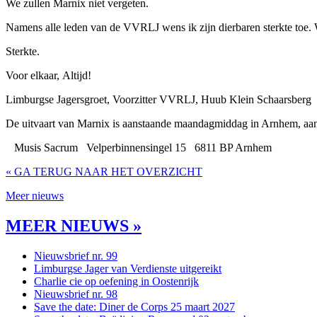
We zullen Marnix niet vergeten.
Namens alle leden van de VVRLJ wens ik zijn dierbaren sterkte toe. We
Sterkte.
Voor elkaar, Altijd!
Limburgse Jagersgroet, Voorzitter VVRLJ, Huub Klein Schaarsberg
De uitvaart van Marnix is aanstaande maandagmiddag in Arnhem, a
Musis Sacrum Velperbinnensingel 15 6811 BP Arnhem
« GA TERUG NAAR HET OVERZICHT
Meer nieuws
MEER NIEUWS »
Nieuwsbrief nr. 99
Limburgse Jager van Verdienste uitgereikt
Charlie cie op oefening in Oostenrijk
Nieuwsbrief nr. 98
Save the date: Diner de Corps 25 maart 2027