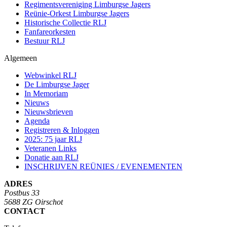
Regimentsvereniging Limburgse Jagers
Reünie-Orkest Limburgse Jagers
Historische Collectie RLJ
Fanfareorkesten
Bestuur RLJ
Algemeen
Webwinkel RLJ
De Limburgse Jager
In Memoriam
Nieuws
Nieuwsbrieven
Agenda
Registreren & Inloggen
2025: 75 jaar RLJ
Veteranen Links
Donatie aan RLJ
INSCHRIJVEN REÜNIES / EVENEMENTEN
ADRES
Postbus 33
5688 ZG Oirschot
CONTACT