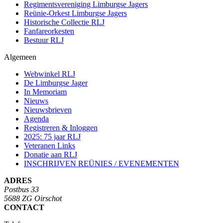
Regimentsvereniging Limburgse Jagers
Reünie-Orkest Limburgse Jagers
Historische Collectie RLJ
Fanfareorkesten
Bestuur RLJ
Algemeen
Webwinkel RLJ
De Limburgse Jager
In Memoriam
Nieuws
Nieuwsbrieven
Agenda
Registreren & Inloggen
2025: 75 jaar RLJ
Veteranen Links
Donatie aan RLJ
INSCHRIJVEN REÜNIES / EVENEMENTEN
ADRES
Postbus 33
5688 ZG Oirschot
CONTACT