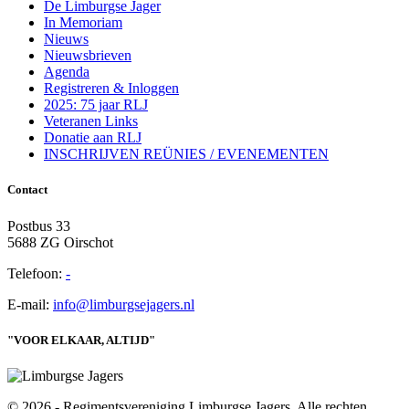
De Limburgse Jager
In Memoriam
Nieuws
Nieuwsbrieven
Agenda
Registreren & Inloggen
2025: 75 jaar RLJ
Veteranen Links
Donatie aan RLJ
INSCHRIJVEN REÜNIES / EVENEMENTEN
Contact
Postbus 33
5688 ZG Oirschot
Telefoon:
-
E-mail:
info@limburgsejagers.nl
"VOOR ELKAAR, ALTIJD"
© 2026 - Regimentsvereniging Limburgse Jagers. Alle rechten