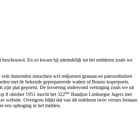
dt beschouwd. En zo kwam hij uiteindelijk tot het embleem zoals we
n vele duizenden misschien wel miljoenen granaat-en patroonhulzen
worden met de bekende geprepareerde watten of Brasso koperpoets.
s zijn plat gepoetst. De invoering ondervond vertraging zoals we uit
ste
 op 8 oktober 1951 mocht het 322
Bataljon Limburgse Jagers met
nze website. Overigens blijkt dat van dit embleem twee versies bestaan
 met een ophoging in het midden.