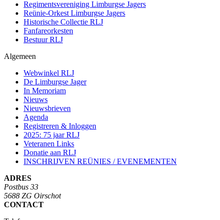
Regimentsvereniging Limburgse Jagers
Reünie-Orkest Limburgse Jagers
Historische Collectie RLJ
Fanfareorkesten
Bestuur RLJ
Algemeen
Webwinkel RLJ
De Limburgse Jager
In Memoriam
Nieuws
Nieuwsbrieven
Agenda
Registreren & Inloggen
2025: 75 jaar RLJ
Veteranen Links
Donatie aan RLJ
INSCHRIJVEN REÜNIES / EVENEMENTEN
ADRES
Postbus 33
5688 ZG Oirschot
CONTACT