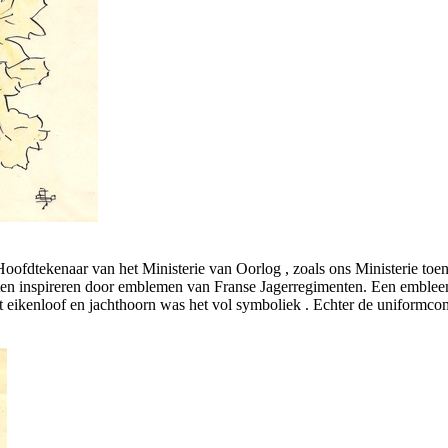
oofdtekenaar van het Ministerie van Oorlog , zoals ons Ministerie toe
aten inspireren door emblemen van Franse Jagerregimenten. Een emblee
et eikenloof en jachthoorn was het vol symboliek . Echter de uniformc