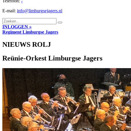
Telefoon:
-
E-mail:
info@limburgsejagers.nl
INLOGGEN »
Regiment
Limburgse Jagers
NIEUWS ROLJ
Reünie-Orkest Limburgse Jagers