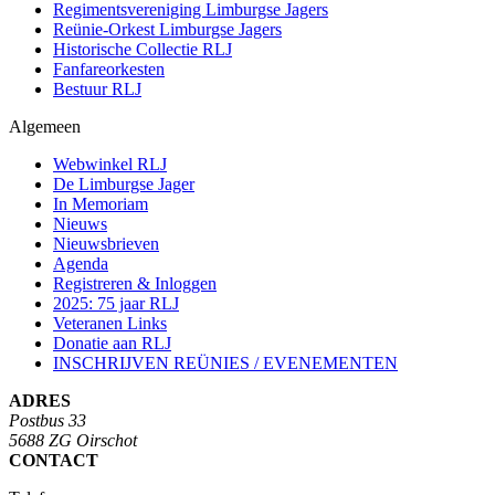
Regimentsvereniging Limburgse Jagers
Reünie-Orkest Limburgse Jagers
Historische Collectie RLJ
Fanfareorkesten
Bestuur RLJ
Algemeen
Webwinkel RLJ
De Limburgse Jager
In Memoriam
Nieuws
Nieuwsbrieven
Agenda
Registreren & Inloggen
2025: 75 jaar RLJ
Veteranen Links
Donatie aan RLJ
INSCHRIJVEN REÜNIES / EVENEMENTEN
ADRES
Postbus 33
5688 ZG Oirschot
CONTACT