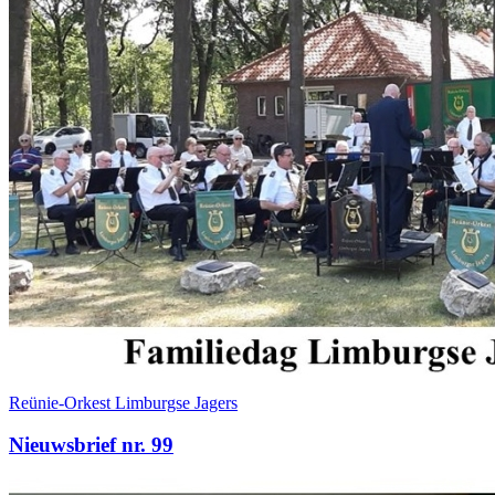
Reünie-Orkest Limburgse Jagers
Nieuwsbrief nr. 99