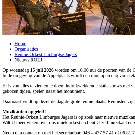
Home
Organisaties
Reünie-Orkest Limburgse Jagers
Nieuws ROLJ
Op woensdag
15 juli 2026
worden om 10.00 uur de poorten van de Ge
In de omgeving van de Appelplaats wordt een mini open dag voor relat
Er is van alles te zien en te doen: indrukwekkende static shows met 
gekozen tijden, spelen naast het monument.
Daarnaast vindt op dezelfde dag de grote reünie plaats. Reünisten zi
Muzikanten opgelet!!
Het Reünie-Orkest Limburgse Jagers is op zoek naar nieuwe muzikan
Wilt U meer weten over ons uniek orkest en bent U zelf muzikant en
Neem dan contact op met het secretariaat: 046 – 437 57 41 of 06 81 7