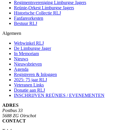
Regimentsvereniging Limburgse Jagers
Reünie-Orkest Limburgse Jagers
Historische Collectie RLJ
Fanfareorkesten
Bestuur RLJ
Algemeen
Webwinkel RLJ
De Limburgse Jager
In Memoriam
Nieuws
Nieuwsbrieven
Agenda
Registreren & Inloggen
2025: 75 jaar RLJ
Veteranen Links
Donatie aan RLJ
INSCHRIJVEN REÜNIES / EVENEMENTEN
ADRES
Postbus 33
5688 ZG Oirschot
CONTACT