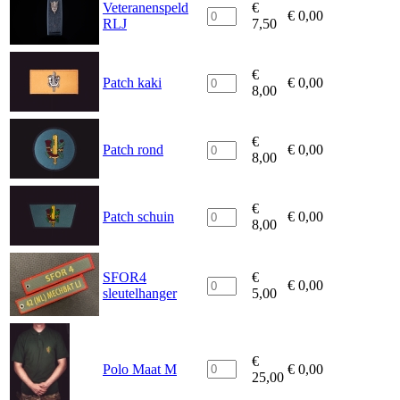
Veteranenspeld
€
€
0,00
RLJ
7,50
€
Patch kaki
€
0,00
8,00
€
Patch rond
€
0,00
8,00
€
Patch schuin
€
0,00
8,00
SFOR4
€
€
0,00
sleutelhanger
5,00
€
Polo Maat M
€
0,00
25,00