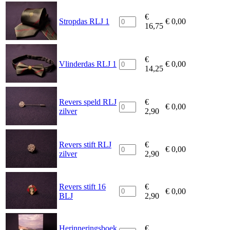
€
Stropdas RLJ 1
€
0,00
16,75
€
Vlinderdas RLJ 1
€
0,00
14,25
Revers speld RLJ
€
€
0,00
zilver
2,90
Revers stift RLJ
€
€
0,00
zilver
2,90
Revers stift 16
€
€
0,00
BLJ
2,90
Herinneringsboek
€