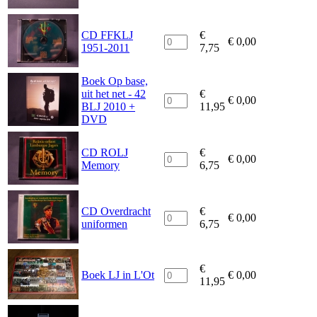
CD FFKLJ
€
€
0,00
1951-2011
7,75
Boek Op base,
uit het net - 42
€
€
0,00
BLJ 2010 +
11,95
DVD
CD ROLJ
€
€
0,00
Memory
6,75
CD Overdracht
€
€
0,00
uniformen
6,75
€
Boek LJ in L'Ot
€
0,00
11,95