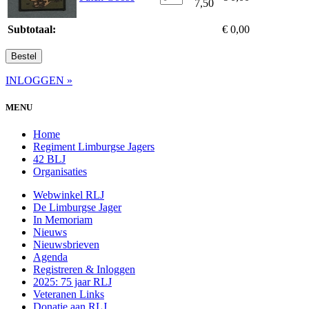
7,50
Subtotaal:
€
0,00
Bestel
INLOGGEN »
MENU
Home
Regiment Limburgse Jagers
42 BLJ
Organisaties
Webwinkel RLJ
De Limburgse Jager
In Memoriam
Nieuws
Nieuwsbrieven
Agenda
Registreren & Inloggen
2025: 75 jaar RLJ
Veteranen Links
Donatie aan RLJ