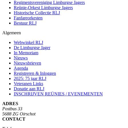
Regimentsvereniging Limburgse Jagers
Reünie-Orkest Limburgse Jagers
Historische Collectie RLJ
Fanfareorkesten
Bestuur RLJ
Algemeen
Webwinkel RLJ
De Limburgse Jager
In Memoriam
Nieuws
Nieuwsbrieven
Agenda
Registreren & Inloggen
2025: 75 jaar RLJ
Veteranen Links
Donatie aan RLJ
INSCHRIJVEN REÜNIES / EVENEMENTEN
ADRES
Postbus 33
5688 ZG Oirschot
CONTACT