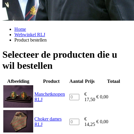
Home
Webwinkel RLJ
Product bestellen
Selecteer de producten die u
wil bestellen
Afbeelding
Product
Aantal
Prijs
Totaal
Manchetknopen
€
€
0,00
RLJ
17,50
Choker dames
€
€
0,00
RLJ
14,25