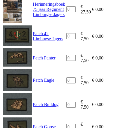
Herinneringsboek
€
75 jaar Regiment
€
0,00
27,50
Limburgse Jagers
Patch 42
€
€
0,00
Limbugse Jagers
7,50
€
Patch Panter
€
0,00
7,50
€
Patch Eagle
€
0,00
7,50
€
Patch Bulldog
€
0,00
7,50
€
Patch Goose
€
0,00