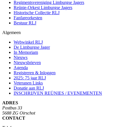
Regimentsvereniging Limburgse Jagers
Reünie-Orkest Limburgse Jagers
Historische Collectie RLJ
Fanfareorkesten
Bestuur RLJ
Algemeen
Webwinkel RLJ
De Limburgse Jager
In Memoriam
Nieuws
Nieuwsbrieven
Agenda
Registreren & Inloggen
2025: 75 jaar RLJ
Veteranen Links
Donatie aan RLJ
INSCHRIJVEN REÜNIES / EVENEMENTEN
ADRES
Postbus 33
5688 ZG Oirschot
CONTACT