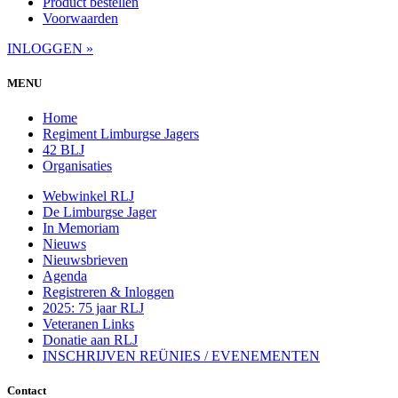
Product bestellen
Voorwaarden
INLOGGEN »
MENU
Home
Regiment Limburgse Jagers
42 BLJ
Organisaties
Webwinkel RLJ
De Limburgse Jager
In Memoriam
Nieuws
Nieuwsbrieven
Agenda
Registreren & Inloggen
2025: 75 jaar RLJ
Veteranen Links
Donatie aan RLJ
INSCHRIJVEN REÜNIES / EVENEMENTEN
Contact