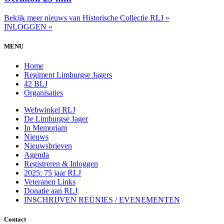
Bekijk meer nieuws van Historische Collectie RLJ »
INLOGGEN »
MENU
Home
Regiment Limburgse Jagers
42 BLJ
Organisaties
Webwinkel RLJ
De Limburgse Jager
In Memoriam
Nieuws
Nieuwsbrieven
Agenda
Registreren & Inloggen
2025: 75 jaar RLJ
Veteranen Links
Donatie aan RLJ
INSCHRIJVEN REÜNIES / EVENEMENTEN
Contact