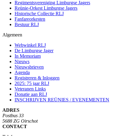
Regimentsvereniging Limburgse Jagers
Reünie-Orkest Limburgse Jagers
Historische Collectie RLJ
Fanfareorkesten
Bestuur RLJ
Algemeen
Webwinkel RLJ
De Limburgse Jager
In Memoriam
Nieuws
Nieuwsbrieven
Agenda
Registreren & Inloggen
2025: 75 jaar RLJ
Veteranen Links
Donatie aan RLJ
INSCHRIJVEN REÜNIES / EVENEMENTEN
ADRES
Postbus 33
5688 ZG Oirschot
CONTACT