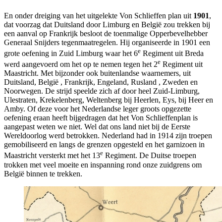
En onder dreiging van het uitgelekte Von Schlieffen plan uit
1901
,
dat voorzag dat Duitsland door Limburg en België zou trekken bij
een aanval op Frankrijk besloot de toenmalige Opperbevelhebber
Generaal Snijders tegenmaatregelen. Hij organiseerde in 1901 een
e
grote oefening in Zuid Limburg waar het 6
Regiment uit Breda
e
werd aangevoerd om het op te nemen tegen het 2
Regiment uit
Maastricht. Met bijzonder ook buitenlandse waarnemers, uit
Duitsland, België , Frankrijk, Engeland, Rusland , Zweden en
Noorwegen. De strijd speelde zich af door heel Zuid-Limburg,
Ulestraten, Krekelenberg, Weltenberg bij Heerlen, Eys, bij Heer en
Amby. Of deze voor het Nederlandse leger groots opgezette
oefening eraan heeft bijgedragen dat het Von Schlieffenplan is
aangepast weten we niet. Wel dat ons land niet bij de Eerste
Wereldoorlog werd betrokken. Nederland had in 1914 zijn troepen
gemobiliseerd en langs de grenzen opgesteld en het garnizoen in
e
Maastricht versterkt met het 13
Regiment. De Duitse troepen
trokken met veel moeite en inspanning rond onze zuidgrens om
België binnen te trekken.