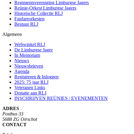
Regimentsvereniging Limburgse Jagers
Reünie-Orkest Limburgse Jagers
Historische Collectie RLJ
Fanfareorkesten
Bestuur RLJ
Algemeen
Webwinkel RLJ
De Limburgse Jager
In Memoriam
Nieuws
Nieuwsbrieven
Agenda
Registreren & Inloggen
2025: 75 jaar RLJ
Veteranen Links
Donatie aan RLJ
INSCHRIJVEN REÜNIES / EVENEMENTEN
ADRES
Postbus 33
5688 ZG Oirschot
CONTACT