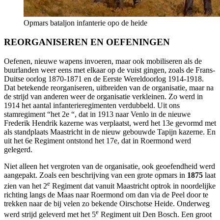
Opmars bataljon infanterie opo de heide
REORGANISEREN EN OEFENINGEN
Oefenen, nieuwe wapens invoeren, maar ook mobiliseren als de
buurlanden weer eens met elkaar op de vuist gingen, zoals de Frans-
Duitse oorlog 1870-1871 en de Eerste Wereldoorlog 1914-1918.
Dat betekende reorganiseren, uitbreiden van de organisatie, maar na
de strijd van anderen weer de organisatie verkleinen. Zo werd in
1914 het aantal infanterieregimenten verdubbeld. Uit ons
stamregiment “het 2e “, dat in 1913 naar Venlo in de nieuwe
Frederik Hendrik kazerne was verplaatst, werd het 13e gevormd met
als standplaats Maastricht in de nieuw gebouwde Tapijn kazerne. En
uit het 6e Regiment ontstond het 17e, dat in Roermond werd
gelegerd.
Niet alleen het vergroten van de organisatie, ook geoefendheid werd
aangepakt. Zoals een beschrijving van een grote opmars in
1875
laat
e
zien van het 2
Regiment dat vanuit Maastricht optrok in noordelijke
richting langs de Maas naar Roermond om dan via de Peel door te
trekken naar de bij velen zo bekende Oirschotse Heide. Onderweg
e
werd strijd geleverd met het 5
Regiment uit Den Bosch. Een groot