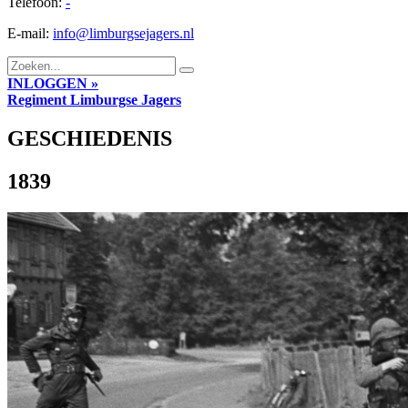
Telefoon:
-
E-mail:
info@limburgsejagers.nl
INLOGGEN »
Regiment
Limburgse Jagers
GESCHIEDENIS
1839