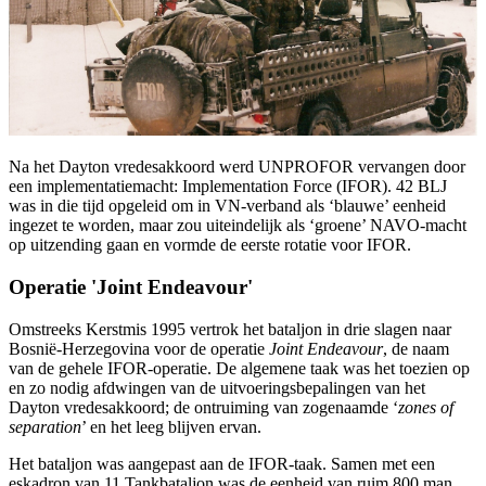
Na het Dayton vredesakkoord werd UNPROFOR vervangen door
een implementatiemacht: Implementation Force (IFOR). 42 BLJ
was in die tijd opgeleid om in VN-verband als ‘blauwe’ eenheid
ingezet te worden, maar zou uiteindelijk als ‘groene’ NAVO-macht
op uitzending gaan en vormde de eerste rotatie voor IFOR.
Operatie 'Joint Endeavour'
Omstreeks Kerstmis 1995 vertrok het bataljon in drie slagen naar
Bosnië-Herzegovina voor de operatie
Joint Endeavour
, de naam
van de gehele IFOR-operatie. De algemene taak was het toezien op
en zo nodig afdwingen van de uitvoeringsbepalingen van het
Dayton vredesakkoord; de ontruiming van zogenaamde ‘
zones of
separation
’ en het leeg blijven ervan.
Het bataljon was aangepast aan de IFOR-taak. Samen met een
eskadron van 11 Tankbataljon was de eenheid van ruim 800 man