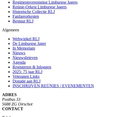
Regimentsvereniging Limburgse Jagers
Reünie-Orkest Limburgse Jagers
Historische Collectie RLJ
Fanfareorkesten
Bestuur RLJ
Algemeen
Webwinkel RLJ
De Limburgse Jager
In Memoriam
Nieuws
Nieuwsbrieven
Agenda
Registreren & Inloggen
2025: 75 jaar RLJ
Veteranen Links
Donatie aan RLJ
INSCHRIJVEN REÜNIES / EVENEMENTEN
ADRES
Postbus 33
5688 ZG Oirschot
CONTACT