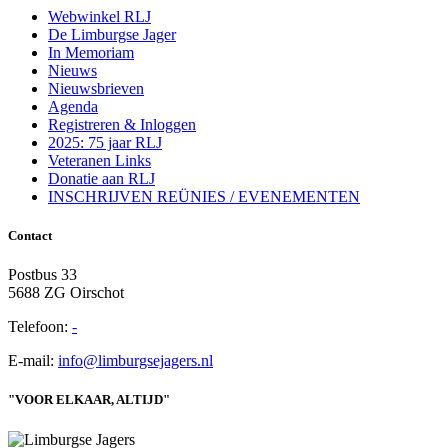
Webwinkel RLJ
De Limburgse Jager
In Memoriam
Nieuws
Nieuwsbrieven
Agenda
Registreren & Inloggen
2025: 75 jaar RLJ
Veteranen Links
Donatie aan RLJ
INSCHRIJVEN REÜNIES / EVENEMENTEN
Contact
Postbus 33
5688 ZG Oirschot
Telefoon:
-
E-mail:
info@limburgsejagers.nl
"VOOR ELKAAR, ALTIJD"