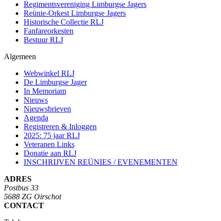
Regimentsvereniging Limburgse Jagers
Reünie-Orkest Limburgse Jagers
Historische Collectie RLJ
Fanfareorkesten
Bestuur RLJ
Algemeen
Webwinkel RLJ
De Limburgse Jager
In Memoriam
Nieuws
Nieuwsbrieven
Agenda
Registreren & Inloggen
2025: 75 jaar RLJ
Veteranen Links
Donatie aan RLJ
INSCHRIJVEN REÜNIES / EVENEMENTEN
ADRES
Postbus 33
5688 ZG Oirschot
CONTACT