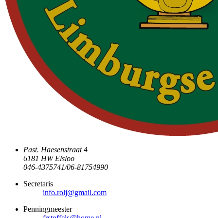
Past. Haesenstraat 4
6181 HW Elsloo
046-4375741/06-81754990
Secretaris
info.rolj@gmail.com
Penningmeester
frstoffels@home.nl