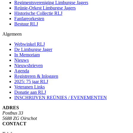
Regimentsvereniging Limburgse Jagers
Reünie-Orkest Limburgse Jagers
Historische Collectie RLJ
Fanfareorkesten
Bestuur RLJ
Algemeen
Webwinkel RLJ
De Limburgse Jager
In Memoriam
Nieuws
Nieuwsbrieven
Agenda
Registreren & Inloggen
2025: 75 jaar RLJ
Veteranen Links
Donatie aan RLJ
INSCHRIJVEN REÜNIES / EVENEMENTEN
ADRES
Postbus 33
5688 ZG Oirschot
CONTACT